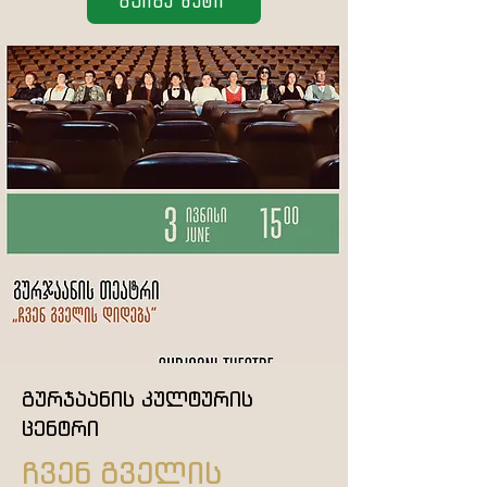
გაიგე მეტი
გურჯაანის კულტურის
ცენტრი
ჩვენ გველის