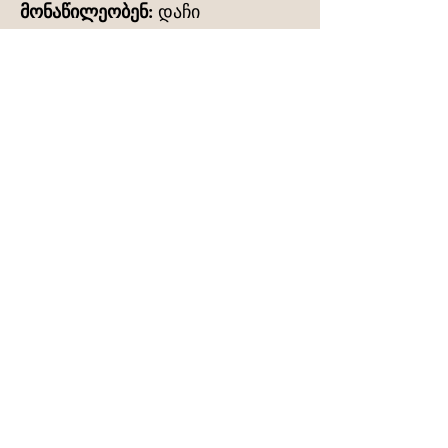
მონაწილეობენ:
დაჩი
დავითაშვილი, ფერლანდი
მზექალაშვილი, მაია
მამულაშვილი, გოგა
სოლიმნიშვილი, მამუკა
ყეინოშვილი, ნინო ჩიხიაშვილი,
ცოტნე ხვთისიაშვილი
სპექტაკლის ხანგრძლივობა: 70
წუთი.
გაიგე მეტი